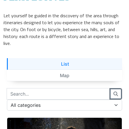
Let yourself be guided in the discovery of the area through
itineraries designed to let you experience the many souls of
the city. On foot or by bicycle, between sea, hills, art, and
history: each route is a different story and an experience to
live.
Salta al contenuto principale
List
Map
Cerca prodotti
Digita il nome del prodotto che stai cercando
Filtra per categoria